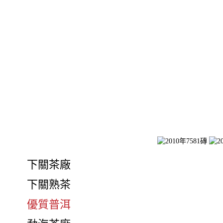
下關茶廠
下關熟茶
優質普洱