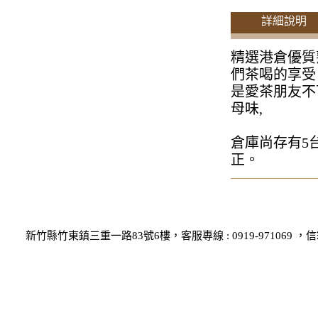
詳細說明
精選港倉優質
們茶喝的享受
是愛茶朋友不
母味,
倉庫尚存有5
正。
新竹縣竹東鎮三重一路83號6樓，客服專線 : 0919-971069 ，信箱 : 