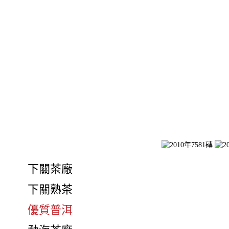
下關茶廠
下關熟茶
優質普洱