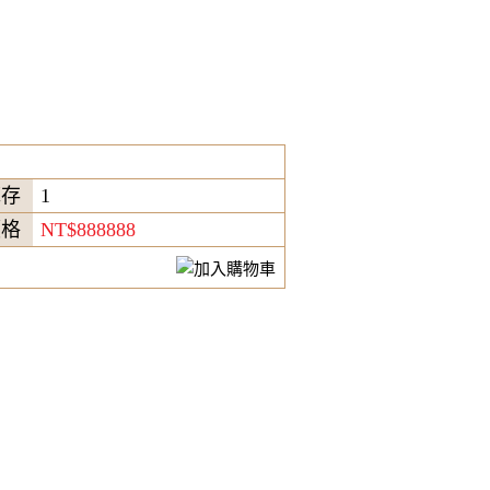
庫存
1
價格
NT$888888