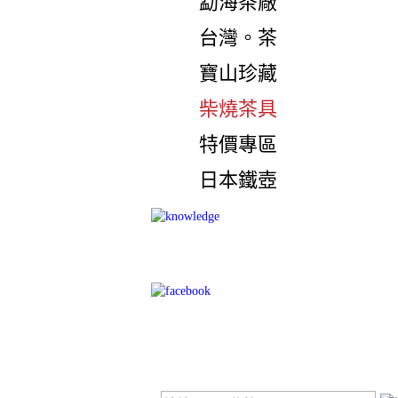
勐海茶廠
台灣。茶
寶山珍藏
柴燒茶具
特價專區
日本鐵壺