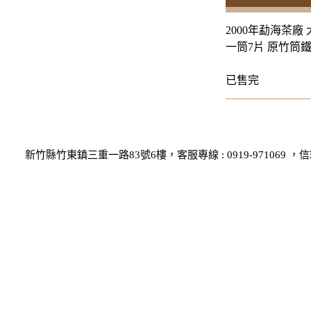
2000年勐海茶廠
一筒7片 原竹筒
已售完
新竹縣竹東鎮三重一路83號6樓，客服專線 : 0919-971069 ，信箱 : 