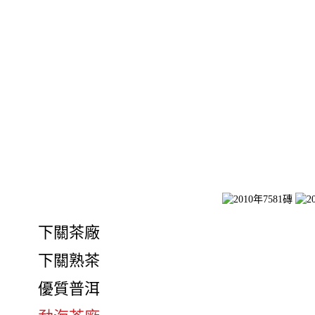
下關茶廠
下關熟茶
優質普洱